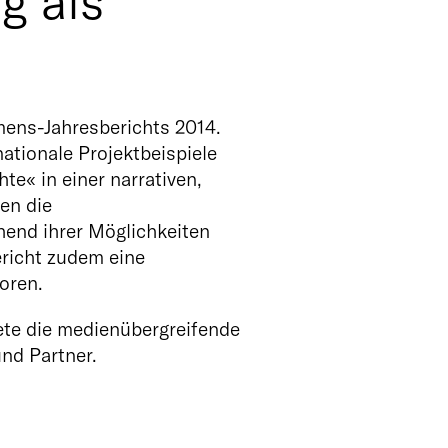
g als
mens-Jahresberichts 2014.
ationale Projektbeispiele
e« in einer narrativen,
en die
end ihrer Möglichkeiten
ericht zudem eine
oren.
te die
medienübergreifende
nd Partner.