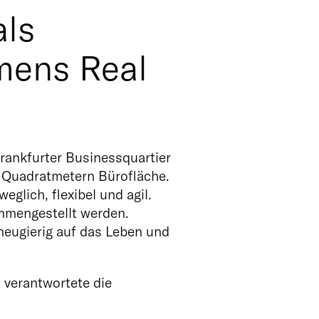
als
mens Real
ankfurter Businessquartier
 Quadratmetern Bürofläche.
glich, flexibel und agil.
mengestellt werden.
neugierig auf das Leben und
 verantwortete die