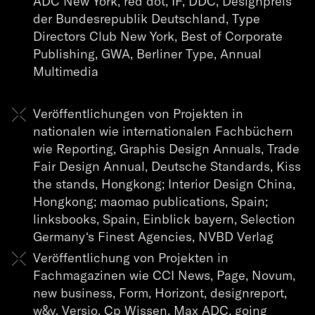
ADC New York, red dot, IF, DDC, Designpreis
der Bundesrepublik Deutschland, Type
Directors Club New York, Best of Corporate
Publishing, GWA, Berliner Type, Annual
Multimedia
Veröffentlichungen von Projekten in
nationalen wie internationalen Fachbüchern
wie Reporting, Graphis Design Annuals, Trade
Fair Design Annual, Deutsche Standards, Kiss
the stands, Hongkong; Interior Design China,
Hongkong; maomao publications, Spain;
linksbooks, Spain, Einblick bayern, Selection
Germany‘s Finest Agencies, NVBD Verlag
Projekte
Veröffentlichung von Projekten in
Über
Fachmagazinen wie CCI News, Page, Novum,
new business, Form, Horizont, designreport,
Expertise
w&v, Versio, Cp Wissen, Max ADC, going