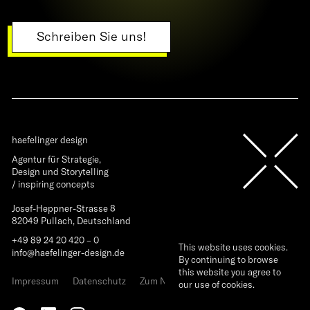
Schreiben Sie uns!
haefelinger design
Agentur für Strategie,
Design und Storytelling
/ inspiring concepts
Josef-Heppner-Strasse 8
82049 Pullach, Deutschland
+49 89 24 20 420 – 0
This website uses cookies.
info@haefelinger-design.de
By continuing to browse
this website you agree to
Impressum
Datenschutz
Zum Newsletter anmelden
our use of cookies.
Ok